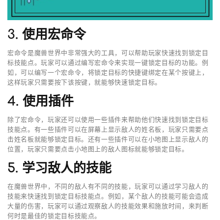
3. 使用宏命令
宏命令是魔兽世界中非常强大的工具，可以帮助玩家快速找到锁定目
标技能点。玩家可以通过编写宏命令来实现一键锁定目标的功能。例
如，可以编写一个宏命令，将锁定目标的快捷键绑定在某个按键上，
这样玩家只需要按下该按键，就能够快速锁定目标。
4. 使用插件
除了宏命令，玩家还可以使用一些插件来帮助他们快速找到锁定目标
技能点。有一些插件可以在屏幕上显示敌人的姓名板，玩家只需要点
击姓名板就能够锁定目标。还有一些插件可以在小地图上显示敌人的
位置，玩家只需要点击小地图上的敌人图标就能够锁定目标。
5. 学习敌人的技能
在魔兽世界中，不同的敌人有不同的技能，玩家可以通过学习敌人的
技能来快速找到锁定目标技能点。例如，某个敌人的技能可能会造成
大量的伤害，玩家可以通过观察敌人的技能效果和施放时间，来判断
何时是最佳的锁定目标技能点。